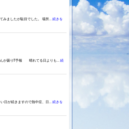
みましたが駄目でした。 場所...
続きを
が曇り⁉️予報 晴れてる日よりも...
続
い日が続きますので熱中症、日...
続きを