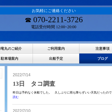
お気軽にご連絡ください
070-2211-3726
☎
電話受付時間 12:00~20:00
海竜丸のご紹介
ご利用案内
注意事項
駐車場案内
出船予定
ブログ
2022/7/14
13日 タコ調査
昨日は予約なく休船でした。 久しぶりに雨も降らずいい天気だったのでタ
読む
2022/7/10