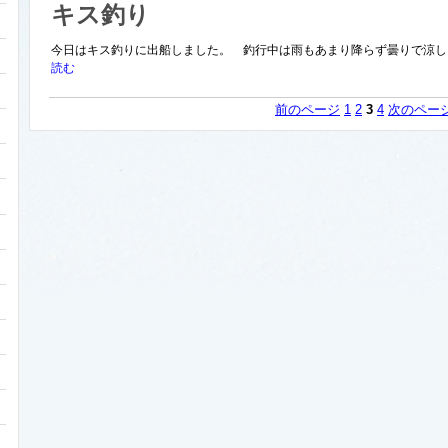
キス釣り
今日はキス釣りに出船しました。 釣行中は雨もあまり降らず曇りで涼しく
読む
前のページ
1
2
3
4
次のペー