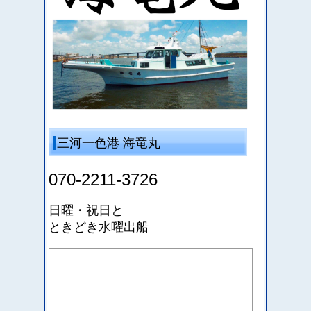
三河一色港 海竜丸
070-2211-3726
日曜・祝日と
ときどき水曜出船