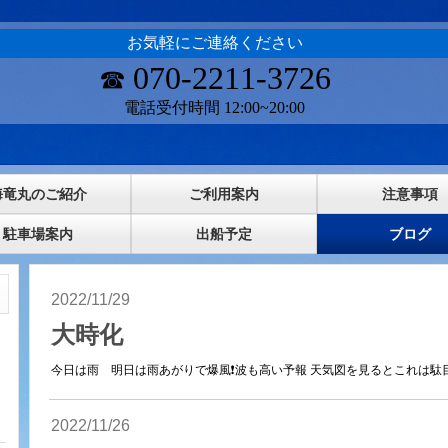
お気軽にご連絡ください
070-2211-3726
☎
電話受付時間 12:00~20:00
海竜丸のご紹介
ご利用案内
注意事項
駐車場案内
出船予定
ブログ
2022/11/29
大時化
今日は雨 明日は雨あがりで爆風❗波も高い予報 天気図を見るとこれは駄目だ
2022/11/26