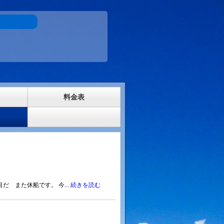
料金表
 また休船です。 今...
続きを読む