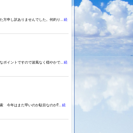
方申し訳ありませんでした。何釣り...
続
ポイントですので波風なく穏やかで...
続
今年はまだ早いのか駄目なのか⁉️...
続