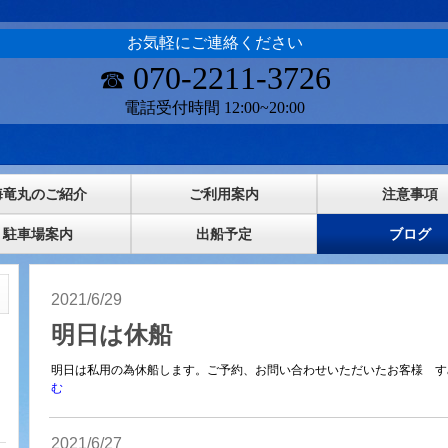
お気軽にご連絡ください
070-2211-3726
☎
電話受付時間 12:00~20:00
海竜丸のご紹介
ご利用案内
注意事項
駐車場案内
出船予定
ブログ
2021/6/29
明日は休船
明日は私用の為休船します。ご予約、お問い合わせいただいたお客様 すみ
む
2021/6/27