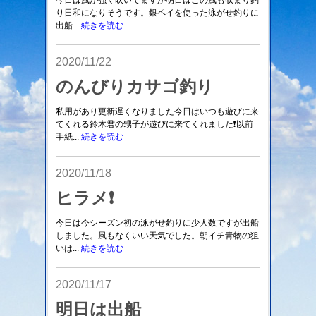
今日は風が強く吹いてますが明日はこの風も収まり釣
り日和になりそうです。銀ペイを使った泳がせ釣りに
出船...
続きを読む
2020/11/22
のんびりカサゴ釣り
私用があり更新遅くなりました今日はいつも遊びに来
てくれる鈴木君の甥子が遊びに来てくれました❗以前
手紙...
続きを読む
2020/11/18
ヒラメ❗
今日は今シーズン初の泳がせ釣りに少人数ですが出船
しました。風もなくいい天気でした。朝イチ青物の狙
いは...
続きを読む
2020/11/17
明日は出船