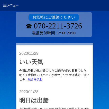
お気軽にご連絡ください
070-2211-3726
☎
電話受付時間 12:00~20:00
2020/11/29
いい天気
今日は昨日の風も嘘のような絶好の釣り日和でした。
朝イチ青物狙いはハマチがポツリワラサは残念 強い
ヒキ...
続きを読む
2020/11/28
明日は出船