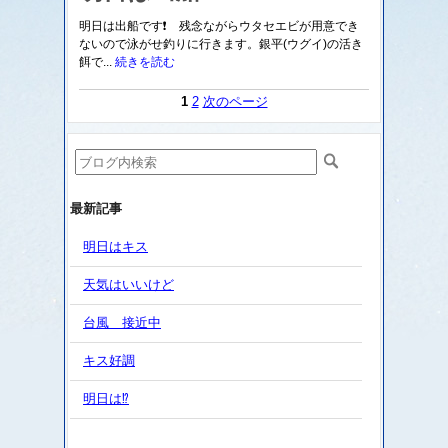
明日は出船です❗ 残念ながらウタセエビが用意でき
ないので泳がせ釣りに行きます。銀平(ウグイ)の活き
餌で...
続きを読む
1
2
次のページ
最新記事
明日はキス
天気はいいけど
台風 接近中
キス好調
明日は⁉️