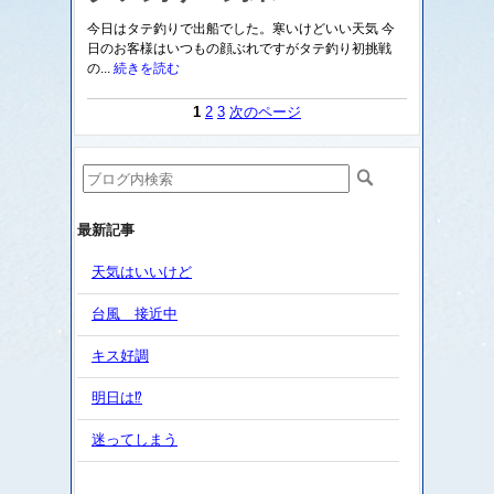
今日はタテ釣りで出船でした。寒いけどいい天気 今
日のお客様はいつもの顔ぶれですがタテ釣り初挑戦
の...
続きを読む
1
2
3
次のページ
最新記事
天気はいいけど
台風 接近中
キス好調
明日は⁉️
迷ってしまう