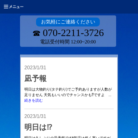
お気軽にご連絡ください
070-2211-3726
☎
電話受付時間 12:00~20:00
2023/1/31
凪予報
明日は大物釣り(タテ釣り)でご予約ありますが人数が
足りません 天気もいいのでチャンスかも⁉️ですよ ...
続きを読む
2023/1/31
明日は⁉️