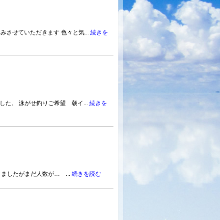
させていただきます 色々と気...
続きを
た。 泳がせ釣りご希望 朝イ...
続きを
したがまだ人数が… ...
続きを読む