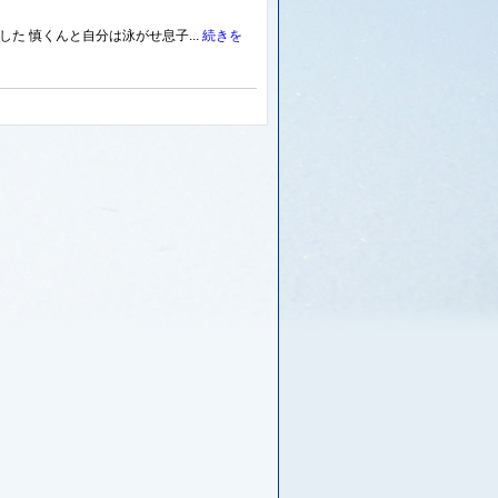
た 慎くんと自分は泳がせ息子...
続きを