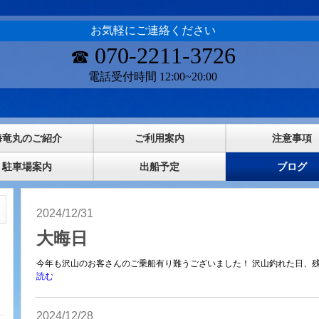
お気軽にご連絡ください
070-2211-3726
☎
電話受付時間 12:00~20:00
海竜丸のご紹介
ご利用案内
注意事項
駐車場案内
出船予定
ブログ
2024/12/31
大晦日
今年も沢山のお客さんのご乗船有り難うございました！ 沢山釣れた日、残
読む
2024/12/28