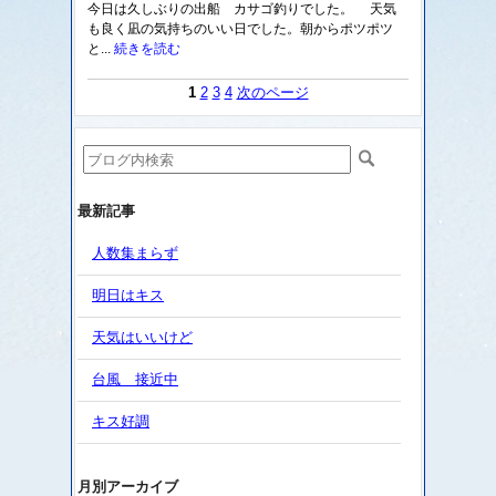
今日は久しぶりの出船 カサゴ釣りでした。 天気
も良く凪の気持ちのいい日でした。朝からポツポツ
と...
続きを読む
1
2
3
4
次のページ
最新記事
人数集まらず
明日はキス
天気はいいけど
台風 接近中
キス好調
月別アーカイブ