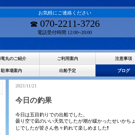
お気軽にご連絡ください
070-2211-3726
☎
電話受付時間 12:00~20:00
海竜丸のご紹介
ご利用案内
注意事項
駐車場案内
出船予定
ブログ
2021/11/21
今日の釣果
今日は五目釣りでの出船でした。
曇り空で凪のいい天気でしたが潮が緩かったせいかち
じでしたが皆さん色々釣れて楽しめました❗