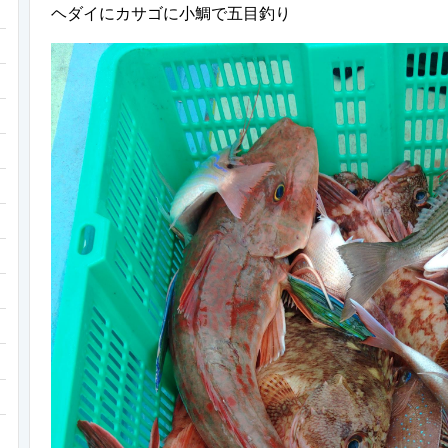
ヘダイにカサゴに小鯛で五目釣り