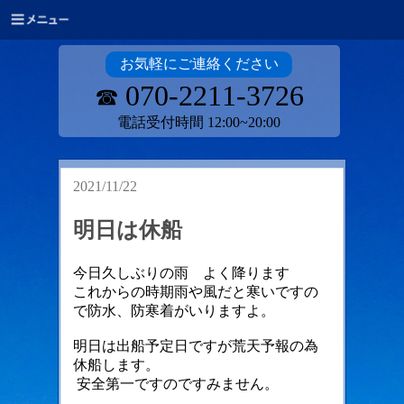
お気軽にご連絡ください
070-2211-3726
☎
電話受付時間 12:00~20:00
2021/11/22
明日は休船
今日久しぶりの雨 よく降ります
これからの時期雨や風だと寒いですの
で防水、防寒着がいりますよ。
明日は出船予定日ですが荒天予報の為
休船します。
安全第一ですのですみません。