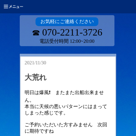
お気軽にご連絡ください
070-2211-3726
☎
電話受付時間 12:00~20:00
2021/11/30
大荒れ
明日は爆風❗ またまた出船出来ませ
ん。
本当に天候の悪いパターンにはまって
しまった感じです。
ご予約いただいた方すみません 次回
に期待ですね