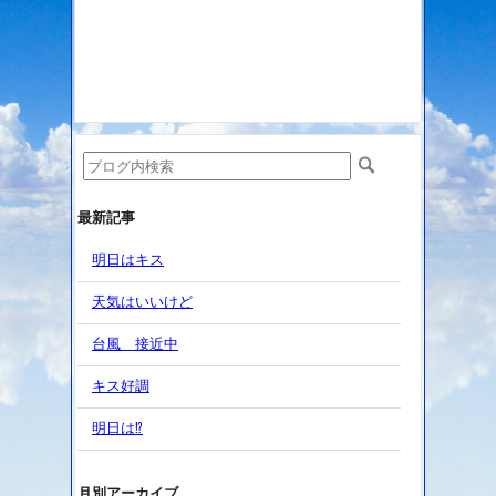
最新記事
明日はキス
天気はいいけど
台風 接近中
キス好調
明日は⁉️
月別アーカイブ