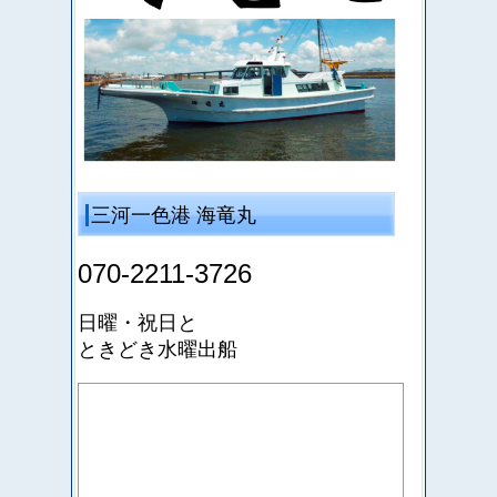
三河一色港 海竜丸
070-2211-3726
日曜・祝日と
ときどき水曜出船