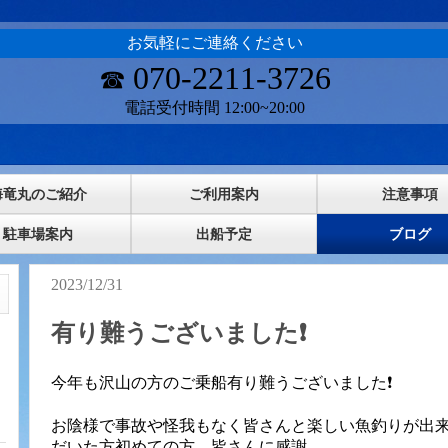
お気軽にご連絡ください
070-2211-3726
☎
電話受付時間 12:00~20:00
海竜丸のご紹介
ご利用案内
注意事項
駐車場案内
出船予定
ブログ
2023/12/31
有り難うございました❗
今年も沢山の方のご乗船有り難うございました❗
お陰様で事故や怪我もなく皆さんと楽しい魚釣りが出
だいた方初めての方 皆さんに感謝