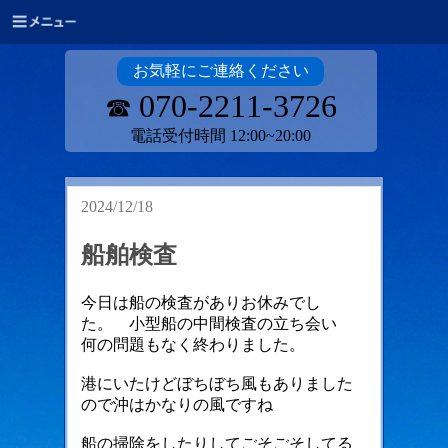
お気軽にご連絡ください
070-2211-3726
☎
電話受付時間 12:00~20:00
2024/12/18
船舶検査
今日は船の検査がありお休みでし
た。 小型船の中間検査の立ち会い
何の問題もなく終わりました。
港にいたけどぼちぼち風もありました
ので沖はかなりの風ですね
船の掃除をしたりしてごそごそしてる