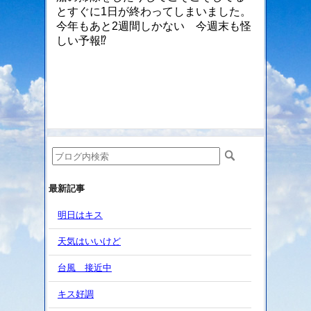
とすぐに1日が終わってしまいました。
今年もあと2
週間しかない 今週末も怪
しい予報⁉️
最新記事
明日はキス
天気はいいけど
台風 接近中
キス好調