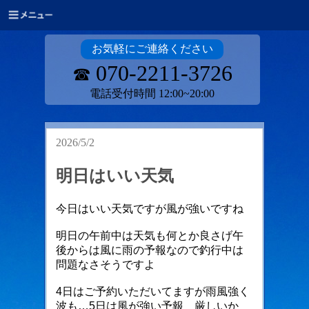
お気軽にご連絡ください
070-2211-3726
☎
電話受付時間 12:00~20:00
2026/5/2
明日はいい天気
今日はいい天気ですが風が強いですね
明日の午前中は天気も何とか良さげ午
後からは風に雨の予報なので釣行中は
問題なさそうですよ
4日はご予約いただいてますが雨風強く
波も…5日は風が強い予報 厳しいか