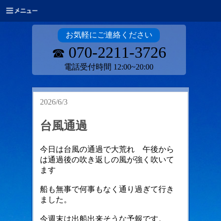
お気軽にご連絡ください
070-2211-3726
☎
電話受付時間 12:00~20:00
2026/6/3
台風通過
今日は台風の通過で大荒れ 午後から
は通過後の吹き返しの風が強く吹いて
ます
船も無事で何事もなく通り過ぎて行き
ました。
今週末は
出船出来そうな予報です。